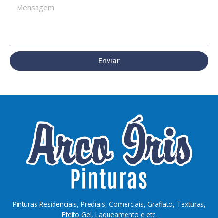
M
e
e
f
n
o
s
n
a
e
g
Enviar
e
m
Pinturas Residenciais, Prediais, Comerciais, Grafiato, Texturas,
Efeito Gel, Laqueamento e etc.