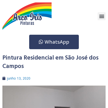
Ir
para
o
M
conteúdo
WhatsApp
Pintura Residencial em São José dos
Campos
junho 13, 2020