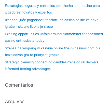
u
Estrategias seguras y rentables con thorfortune casino para
i
jugadores novatos y expertos
s
Iznenađujuće pogodnosti thorfortune casino online za nove
a
igrače i iskusne ljubitelje sreće
r
Exciting opportunities unfold around slotmonster for seasoned
p
casino enthusiasts today
o
Szansa na wygraną w kasynie online the-nvcasinos.com.pl i
r
bezpieczna gra to priorytet gracza
:
Strategic planning concerning gambles-zens.co.uk delivers
informed betting advantages
Comentários
Arquivos